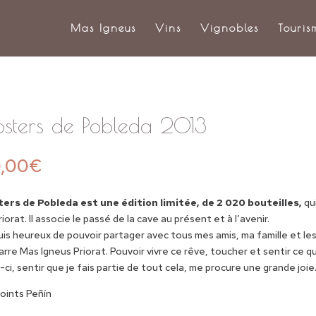
Mas Igneus
Vins
Vignobles
Touris
sters de Pobleda 2013
,00
€
ers de Pobleda est une édition limitée, de 2 020 bouteilles,
qu
riorat. Il associe le passé de la cave au présent et à l’avenir.
uis heureux de pouvoir partager avec tous mes amis, ma famille et le
rre Mas Igneus Priorat. Pouvoir vivre ce rêve, toucher et sentir ce 
i-ci, sentir que je fais partie de tout cela, me procure une grande joie
oints Peñín