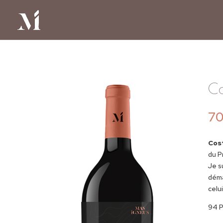
Co
70
Cost
du P
Je s
déma
celu
94 P