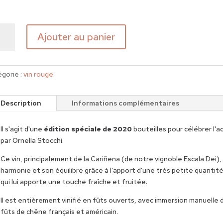
tité
Ajouter au panier
ers
eda
gorie :
vin rouge
Description
Informations complémentaires
Il s'agit d'une
édition spéciale de 2020
bouteilles pour célébrer l'a
par Ornella Stocchi.
Ce vin, principalement de la Cariñena (de notre vignoble Escala Dei)
harmonie et son équilibre grâce à l'apport d'une très petite quantit
qui lui apporte une touche fraîche et fruitée.
Il est entièrement vinifié en fûts ouverts, avec immersion manuelle d
fûts de chêne français et américain.