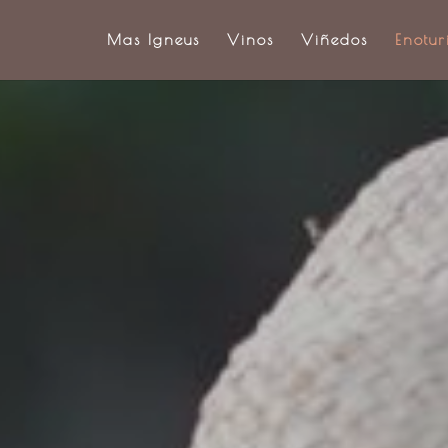
Mas Igneus
Vinos
Viñedos
Enotur