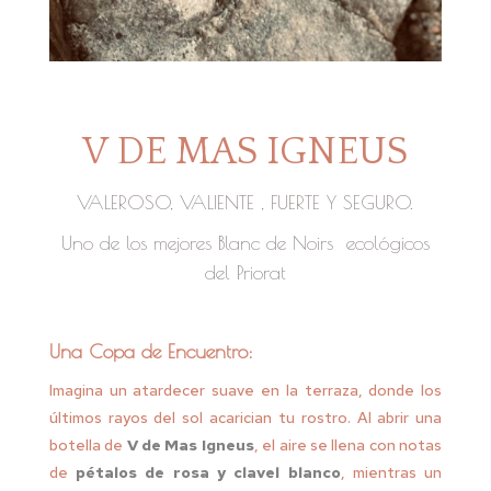
V DE MAS IGNEUS
VALEROSO, VALIENTE , FUERTE Y SEGURO.
Uno de los mejores Blanc de Noirs ecológicos
del Priorat
Vinos de autor
Una Copa de Encuentro:
ecológicos Mas Igneus
Imagina un atardecer suave en la terraza, donde los
últimos rayos del sol acarician tu rostro. Al abrir una
Priorat
botella de
V de Mas Igneus
, el aire se llena con notas
de
pétalos de rosa y clavel blanco
, mientras un
Vinos de autor ecológicos Mas Igneus Priorat