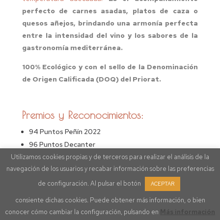
perfecto de carnes asadas, platos de caza o
quesos añejos, brindando una armonía perfecta
entre la intensidad del vino y los sabores de la
gastronomía mediterránea.
100% Ecológico y con el sello de la Denominación
de Origen Calificada (DOQ) del Priorat.
Premios y Reconocimientos:
94 Puntos Peñín 2022
96 Puntos Decanter
Utilizamos cookies propias y de terceros para realizar el análisis de la
95 Puntos Wine Enthusiast
navegación de los usuarios y recabar información sobre las preferencias
de configuración. Al pulsar el botón
ACEPTAR
VISITA NUESTRO
consiente dichas cookies. Puede obtener más información, o bien
conocer cómo cambiar la configuración, pulsando en
Más información
CANAL YOUTUBE