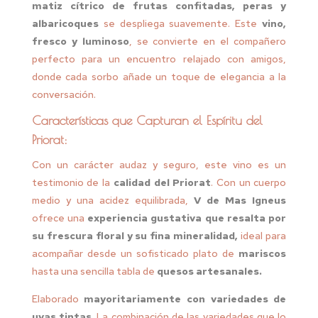
matiz cítrico de frutas confitadas, peras y
albaricoques
se despliega suavemente. Este
vino,
fresco y luminoso
, se convierte en el compañero
perfecto para un encuentro relajado con amigos,
donde cada sorbo añade un toque de elegancia a la
conversación.
Características que Capturan el Espíritu del
Priorat:
Con un carácter audaz y seguro, este vino es un
testimonio de la
calidad del Priorat
. Con un cuerpo
medio y una acidez equilibrada,
V de Mas Igneus
ofrece una
experiencia gustativa que resalta por
su frescura floral y su fina mineralidad,
ideal para
acompañar desde un sofisticado plato de
mariscos
hasta una sencilla tabla de
quesos artesanales.
Elaborado
mayoritariamente con variedades de
uvas tintas
. La combinación de las variedades que lo