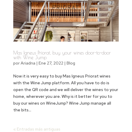
Mas Igneus Priorat, buy your wines door-to-door
with Wine Jump
por
Ariadna
|
Ene 27, 2022
|
Blog
Now it is very easy to buy Mas Igneus Priorat wines
with the Wine Jump platform. All you have to do is
open the QR code and we will deliver the wines to your
home, wherever you are. Why is it better for you to
buy our wines on WineJump? Wine Jump manage all
the bits...
« Entradas más antiguas