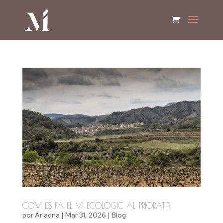
COM ES FA EL VI ECOLÒGIC AL PRIORAT?
por
Ariadna
|
Mar 31, 2026
|
Blog